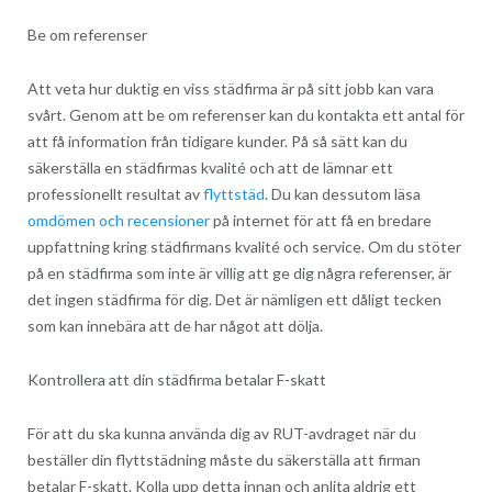
Be om referenser
Att veta hur duktig en viss städfirma är på sitt jobb kan vara
svårt. Genom att be om referenser kan du kontakta ett antal för
att få information från tidigare kunder. På så sätt kan du
säkerställa en städfirmas kvalité och att de lämnar ett
professionellt resultat av
flyttstäd
. Du kan dessutom läsa
omdömen och recensioner
på internet för att få en bredare
uppfattning kring städfirmans kvalité och service. Om du stöter
på en städfirma som inte är villig att ge dig några referenser, är
det ingen städfirma för dig. Det är nämligen ett dåligt tecken
som kan innebära att de har något att dölja.
Kontrollera att din städfirma betalar F-skatt
För att du ska kunna använda dig av RUT-avdraget när du
beställer din flyttstädning måste du säkerställa att firman
betalar F-skatt. Kolla upp detta innan och anlita aldrig ett