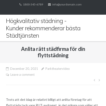
Skip
1800-345-6789
info@yourdomain.com
to
content
Högkvalitativ städning -
Kunder rekommenderar bästa
Städtjänsten
Anlita rätt städfirma för din
flyttstädning
December 20, 2021
Parktheatervideo
Leave a comment
Post
navig
Trots att det idag är relativt billigt att anlita företag för att
flyttstäda tack vare RUT-avdraget, är det många som väljer att