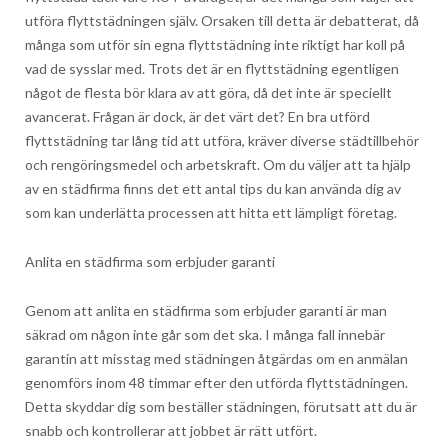
utföra flyttstädningen själv. Orsaken till detta är debatterat, då
många som utför sin egna flyttstädning inte riktigt har koll på
vad de sysslar med. Trots det är en flyttstädning egentligen
något de flesta bör klara av att göra, då det inte är speciellt
avancerat. Frågan är dock, är det värt det? En bra utförd
flyttstädning tar lång tid att utföra, kräver diverse städtillbehör
och rengöringsmedel och arbetskraft. Om du väljer att ta hjälp
av en städfirma finns det ett antal tips du kan använda dig av
som kan underlätta processen att hitta ett lämpligt företag.
Anlita en städfirma som erbjuder garanti
Genom att anlita en städfirma som erbjuder garanti är man
säkrad om någon inte går som det ska. I många fall innebär
garantin att misstag med städningen åtgärdas om en anmälan
genomförs inom 48 timmar efter den utförda flyttstädningen.
Detta skyddar dig som beställer städningen, förutsatt att du är
snabb och kontrollerar att jobbet är rätt utfört.