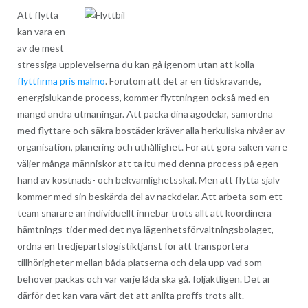
Att flytta
kan vara en
av de mest
stressiga upplevelserna du kan gå igenom utan att kolla
flyttfirma pris malmö
. Förutom att det är en tidskrävande,
energislukande process, kommer flyttningen också med en
mängd andra utmaningar. Att packa dina ägodelar, samordna
med flyttare och säkra bostäder kräver alla herkuliska nivåer av
organisation, planering och uthållighet. För att göra saken värre
väljer många människor att ta itu med denna process på egen
hand av kostnads- och bekvämlighetsskäl. Men att flytta själv
kommer med sin beskärda del av nackdelar. Att arbeta som ett
team snarare än individuellt innebär trots allt att koordinera
hämtnings-tider med det nya lägenhetsförvaltningsbolaget,
ordna en tredjepartslogistiktjänst för att transportera
tillhörigheter mellan båda platserna och dela upp vad som
behöver packas och var varje låda ska gå. följaktligen. Det är
därför det kan vara värt det att anlita proffs trots allt.