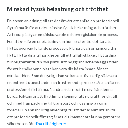
Minskad fysisk belastning och trötthet
En annan anledning till att det är värt att anlita en professionell
flyttfirma är för att det minskar fysisk belastning och trötthet.
Att röra på sig är en tidskrävande och energislukande process.
För att ge dig en uppfattning om hur mycket tid det tar att
flytta, överväg följande processer: Planera och organisera din
flytt. Flytta dina tillhörigheter till ett tillfälligt lager. Flytta dina
tillhörigheter till din nya plats. Att noggrant schemalägga tider
för att besöka varje plats kan vara din bästa insats för att
minska tiden. Som du tydligt kan se kan att flytta dig själv vara
en extremt utmattande och frustrerande process. Att anlita en
professionell flyttfirma, å andra sidan, befriar dig från denna
börda. Faktum är att flyttfirman kommer att göra allt för dig till
och med från packning till transport och lossning av dina
föremål. En annan viktig anledning till att det är värt att anlita
ett professionellt företag är att du kommer att kunna garantera
säkerheten för
dina tillhörigheter
.