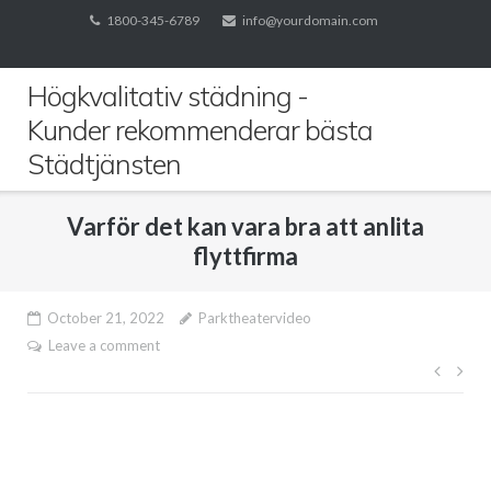
Skip
1800-345-6789
info@yourdomain.com
to
content
Högkvalitativ städning -
Kunder rekommenderar bästa
Städtjänsten
Varför det kan vara bra att anlita
flyttfirma
October 21, 2022
Parktheatervideo
Leave a comment
Post
navig