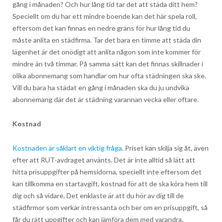
gång i månaden? Och hur lång tid tar det att städa ditt hem?
Speciellt om du har ett mindre boende kan det här spela roll,
eftersom det kan finnas en nedre gräns för hur lång tid du
måste anlita en städfirma. Tar det bara en timme att städa din
lägenhet är det onödigt att anlita någon som inte kommer för
mindre än två timmar. På samma sätt kan det finnas skillnader i
olika abonnemang som handlar om hur ofta städningen ska ske.
Vill du bara ha städat en gång i månaden ska du ju undvika
abonnemang där det är städning varannan vecka eller oftare.
Kostnad
Kostnaden är såklart en viktig fråga
. Priset kan skilja sig åt, även
efter att RUT-avdraget använts. Det är inte alltid så lätt att
hitta prisuppgifter på hemsidorna, speciellt inte eftersom det
kan tillkomma en startavgift, kostnad för att de ska köra hem till
dig och så vidare. Det enklaste är att du hör av dig till de
städfirmor som verkar intressanta och ber om en prisuppgift, så
får du rätt uppgifter och kan jämföra dem med varandra.