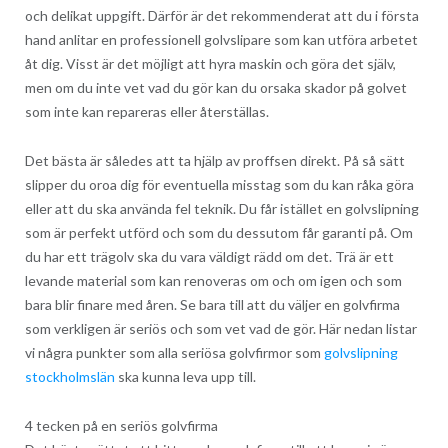
och delikat uppgift. Därför är det rekommenderat att du i första
hand anlitar en professionell golvslipare som kan utföra arbetet
åt dig. Visst är det möjligt att hyra maskin och göra det själv,
men om du inte vet vad du gör kan du orsaka skador på golvet
som inte kan repareras eller återställas.
Det bästa är således att ta hjälp av proffsen direkt. På så sätt
slipper du oroa dig för eventuella misstag som du kan råka göra
eller att du ska använda fel teknik. Du får istället en golvslipning
som är perfekt utförd och som du dessutom får garanti på. Om
du har ett trägolv ska du vara väldigt rädd om det. Trä är ett
levande material som kan renoveras om och om igen och som
bara blir finare med åren. Se bara till att du väljer en golvfirma
som verkligen är seriös och som vet vad de gör. Här nedan listar
vi några punkter som alla seriösa golvfirmor som
golvslipning
stockholmslän
ska kunna leva upp till.
4 tecken på en seriös golvfirma