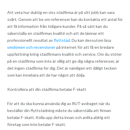
Att veta hur duktig en viss städfirma är på sitt jobb kan vara
svårt. Genom att be om referenser kan du kontakta ett antal för
att få information från tidigare kunder. På så sätt kan du
säkerställa en städfirmas kvalité och att de lämnar ett
professionellt resultat av
flyttstäd
. Du kan dessutom läsa
omdömen och recensioner
på internet för att få en bredare
uppfattning kring städfirmans kvalité och service. Om du stöter
på en städfirma som inte är villig att ge dig några referenser, är
det ingen städfirma för dig. Det är nämligen ett dåligt tecken
som kan innebära att de har något att dölja.
Kontrollera att din städfirma betalar F-skatt
För att du ska kunna använda dig av RUT-avdraget när du
beställer din flyttstädning måste du säkerställa att firman
betalar F-skatt. Kolla upp detta innan och anlita aldrig ett
företag som inte betalar F-skatt.