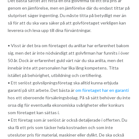
Det bästa sättet att hitta en bra golvfirma till ett bra pris är
genom en jämförelse, men en jämförelse där du endast tittar på
slutpriset säger ingenting. Du måste titta på betydligt mer än
så för att du ska vara säker på att golvföretaget verkligen kan
leverera och leva upp till dina förväntningar.
• Visst är det bra om företaget du anlitar har erfarenhet bakom
sig, men det är inte nödvändigt att golvfirman har funnits i över
50 år. Dock är erfarenhet guld värt när du ska anlita, men det
innebär inte att personalen har lika lång kompetens. Titta
istället på behörighet, utbildning och certifiering.
• Ett seriöst golvslipningsföretag ska alltid kunna erbjuda
garanti på sitt arbete. Det bästa är
om företaget har en garanti
hos ett oberoende försäkringsbolag. På så sätt behöver du inte
oroa dig för eventuella ekonomiska svårigheter eller konkurs
som företaget kan sättas i.
• Ett företag som är seriöst är också detaljerade i offerten. Du
ska få ett pris som täcker hela kostnaden och som inte
utesluter pris för material, maskiner eller dylikt. De ska också