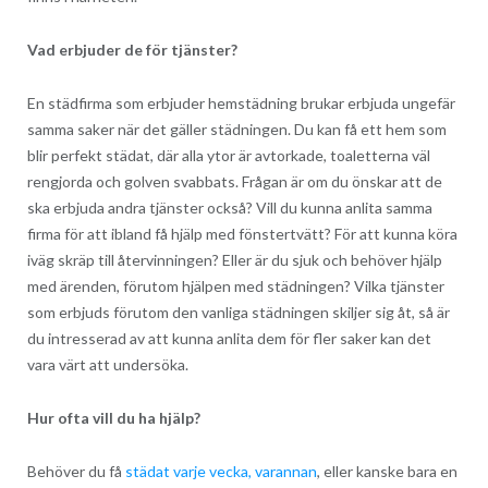
Vad erbjuder de för tjänster?
En städfirma som erbjuder hemstädning brukar erbjuda ungefär
samma saker när det gäller städningen. Du kan få ett hem som
blir perfekt städat, där alla ytor är avtorkade, toaletterna väl
rengjorda och golven svabbats. Frågan är om du önskar att de
ska erbjuda andra tjänster också? Vill du kunna anlita samma
firma för att ibland få hjälp med fönstertvätt? För att kunna köra
iväg skräp till återvinningen? Eller är du sjuk och behöver hjälp
med ärenden, förutom hjälpen med städningen? Vilka tjänster
som erbjuds förutom den vanliga städningen skiljer sig åt, så är
du intresserad av att kunna anlita dem för fler saker kan det
vara värt att undersöka.
Hur ofta vill du ha hjälp?
Behöver du få
städat varje vecka, varannan
, eller kanske bara en