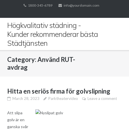
Skip
1800-345-6789
info@yourdomain.com
to
content
Högkvalitativ städning -
Kunder rekommenderar bästa
Städtjänsten
Category:
Använd RUT-
avdrag
Hitta en seriös firma för golvslipning
March 28, 2023
Parktheatervideo
Leave a comment
Att slipa
golv är en
ganska svår