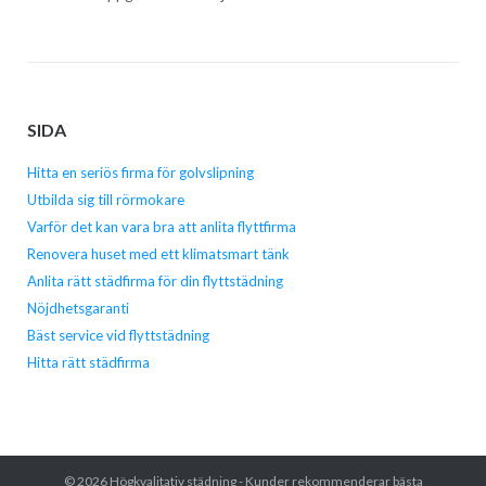
SIDA
Hitta en seriös firma för golvslipning
Utbilda sig till rörmokare
Varför det kan vara bra att anlita flyttfirma
Renovera huset med ett klimatsmart tänk
Anlita rätt städfirma för din flyttstädning
Nöjdhetsgaranti
Bäst service vid flyttstädning
Hitta rätt städfirma
© 2026
Högkvalitativ städning - Kunder rekommenderar bästa