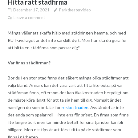
Hitta rätt städfirma
December 17, 2021
Parktheatervideo
Leave a comment
Många väljer att skaffa hjälp med städningen hemma, och med
RUT-avdraget är det inte särskilt dyrt. Men hur ska du göra för
att hitta en städfirma som passar dig?
Var finns städfirman?
Bor du i en stor stad finns det säkert många olika städfirmor att
välja bland. Annars kan det vara värt att titta lite extra på var
städfirman finns, eftersom det kan öka kostnaden betydligt om
de måste köra långt för att ta sig hem till dig. Normalt är det
nämligen du som betalar för
reskostnaden
. Avståndet är inte
det enda som spelar roll – inte ens för priset. En firma som finns
lite längre bort men tar mindre betalt för sina tjänster kan bli
billigare. Men ett tips är att först titta på de städfirmor som
finns i närheten.