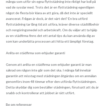
många som utför sin egna flyttstädning inte riktigt har koll på
vad de sysslar med. Trots det är en flyttstädning egentligen
något de flesta bör klara av att göra, då det inte är speciellt
avancerat. Frågan är dock, är det värt det? En bra utförd
flyttstädning tar lång tid att utföra, kräver diverse städtillbehör
och rengöringsmedel och arbetskraft. Om du väljer att ta hjälp
av en städfirma finns det ett antal tips du kan använda dig av
som kan underlätta processen att hitta ett lämpligt företag.
Anlita en städfirma som erbjuder garanti
Genom att anlita en städfirma som erbjuder garanti är man
säkrad om någon inte går som det ska. I många fall innebär
garantin att misstag med städningen åtgärdas om en anmälan
genomförs inom 48 timmar efter den utförda flyttstädningen.
Detta skyddar dig som beställer städningen, förutsatt att du är
snabb och kontrollerar att jobbet är rätt utfört.
Be om referenser