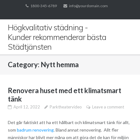
Skip
1800-345-6789
info@yourdomain.com
to
content
Högkvalitativ städning -
Kunder rekommenderar bästa
Städtjänsten
Category:
Nytt hemma
Renovera huset med ett klimatsmart
tänk
April 12, 2022
Parktheatervideo
Leave a comment
Det går faktiskt att ha ett hållbart och klimatsmart tänk för allt,
som
badrum renovering
. Bland annat renovering. Allt fler
människor har blivit mer måna om att göra det de kan för miljön