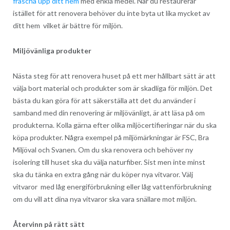
fräscha upp ditt hem
med enkla medel.
När du restaurerar
istället för att renovera behöver du inte byta ut lika mycket av
ditt hem vilket är bättre för miljön.
Miljövänliga produkter
Nästa steg för att renovera huset på ett mer hållbart sätt är att
välja bort material och produkter som är skadliga för miljön. Det
bästa du kan göra för att säkerställa att det du använder i
samband med din renovering är miljövänligt, är att läsa på om
produkterna. Kolla gärna efter olika miljöcertifieringar när du ska
köpa produkter. Några exempel på miljömärkningar är FSC, Bra
Miljöval och Svanen. Om du ska renovera och behöver ny
isolering till huset ska du välja naturfiber. Sist men inte minst
ska du tänka en extra gång när du köper nya vitvaror. Välj
vitvaror med låg energiförbrukning eller låg vattenförbrukning
om du vill att dina nya vitvaror ska vara snällare mot miljön.
Återvinn på rätt sätt