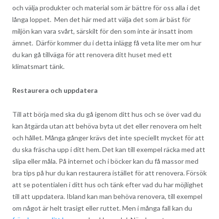
och välja produkter och material som är bättre för oss alla i det
långa loppet. Men det här med att välja det som är bäst för
miljön kan vara svårt, särskilt för den som inte är insatt inom
ämnet. Därför kommer du i detta inlägg få veta lite mer om hur
du kan gå tillväga för att renovera ditt huset med ett
klimatsmart tänk.
Restaurera och uppdatera
Till att börja med ska du gå igenom ditt hus och se över vad du
kan åtgärda utan att behöva byta ut det eller renovera om helt
och hållet. Många gånger krävs det inte speciellt mycket för att
du ska fräscha upp i ditt hem. Det kan till exempel räcka med att
slipa eller måla. På internet och i böcker kan du få massor med
bra tips på hur du kan restaurera istället för att renovera.
Försök
att se potentialen i ditt hus och tänk efter vad du har möjlighet
till att uppdatera. Ibland kan man behöva renovera, till exempel
om något är helt trasigt eller ruttet. Men i många fall kan du